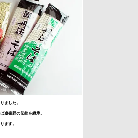
なりました。
そば處秦野の伝統を継承、
おります。