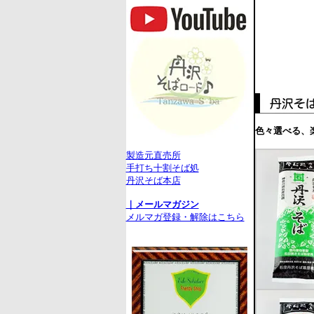
色々選べる、
製造元直売所
手打ち十割そば処
丹沢そば本店
｜メールマガジン
メルマガ登録・解除はこちら