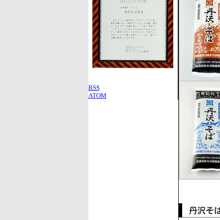
RSS
ATOM