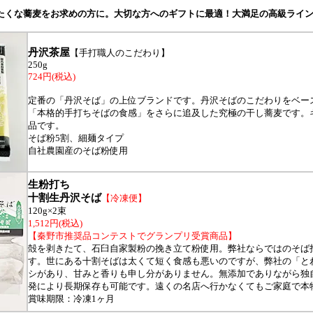
たくな蕎麦をお求めの方に。大切な方へのギフトに最適！大満足の高級ライ
丹沢茶屋
【手打職人のこだわり】
250g
724円(税込)
定番の「丹沢そば」の上位ブランドです。丹沢そばのこだわりをベー
「本格的手打ちそばの食感」をさらに追及した究極の干し蕎麦です。
品です。
そば粉5割、細麺タイプ
自社農園産のそば粉使用
生粉打ち
十割生丹沢そば
【冷凍便】
120g×2束
1,512円(税込)
【秦野市推奨品コンテストでグランプリ受賞商品】
殻を剥きたて、石臼自家製粉の挽き立て粉使用。弊社ならではのそば
す。世にある十割そばは太くて短く食感も悪いのですが、弊社の「と
シがあり、甘みと香りも申し分がありません。無添加でありながら独
発により長期保存も可能です。遠くの名店へ行かなくてもご家庭で本
賞味期限：冷凍1ヶ月