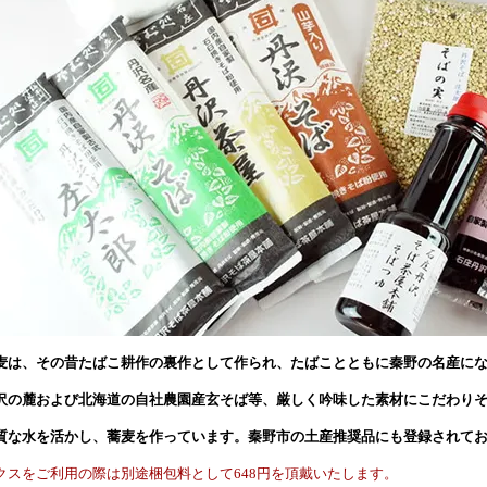
麦は、その昔たばこ耕作の裏作として作られ、たばことともに秦野の名産に
沢の麓および北海道の自社農園産玄そば等、厳しく吟味した素材にこだわり
質な水を活かし、蕎麦を作っています。秦野市の土産推奨品にも登録されて
クスをご利用の際は別途梱包料として648円を頂戴いたします。