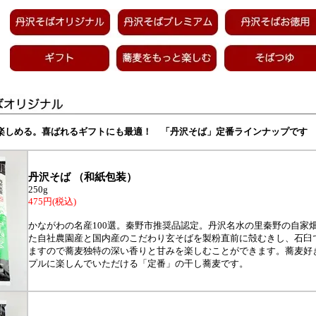
楽しめる。喜ばれるギフトにも最適！ 「丹沢そば」定番ラインナップです
丹沢そば （和紙包装）
250g
475円(税込)
かながわの名産100選。秦野市推奨品認定。丹沢名水の里秦野の自家
た自社農園産と国内産のこだわり玄そばを製粉直前に殻むきし、石臼
ますので蕎麦独特の深い香りと甘みを楽しむことができます。蕎麦好
プルに楽しんでいただける「定番」の干し蕎麦です。