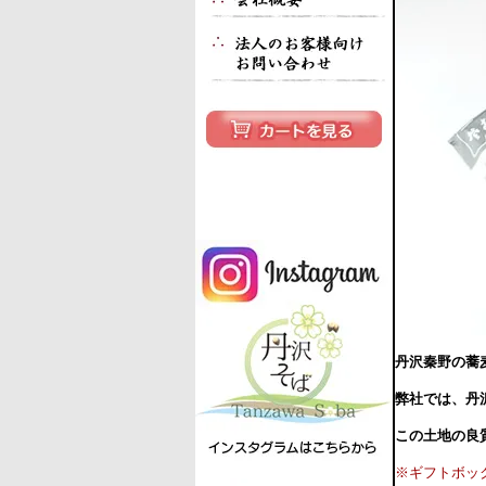
丹沢秦野の蕎
弊社では、丹
この土地の良
※ギフトボッ