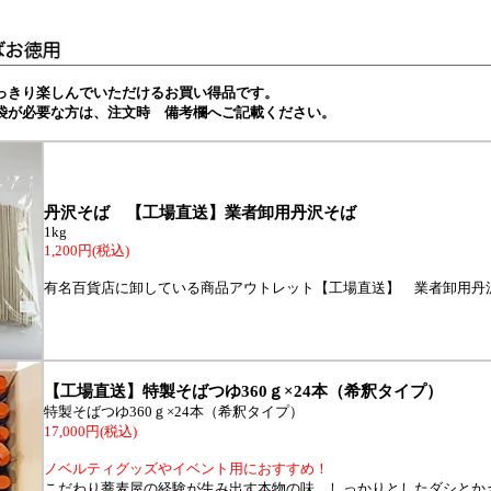
っきり楽しんでいただけるお買い得品です。
袋が必要な方は、注文時 備考欄へご記載ください。
丹沢そば 【工場直送】業者卸用丹沢そば
1kg
1,200円(税込)
有名百貨店に卸している商品アウトレット【工場直送】 業者卸用丹沢
【工場直送】特製そばつゆ360ｇ×24本（希釈タイプ）
特製そばつゆ360ｇ×24本（希釈タイプ）
17,000円(税込)
ノベルティグッズやイベント用におすすめ！
こだわり蕎麦屋の経験が生み出す本物の味。しっかりとしたダシとか