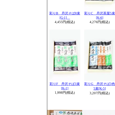
彩りB 丹沢そば8束
彩りC 丹沢茶屋5
[G-1]
[K-6]
4,455円(税込)
4,276円(税込)
彩りF 丹沢そば3束
彩りG 丹沢そば3
[K-1]
5束[K-5]
1,998円(税込)
3,207円(税込)