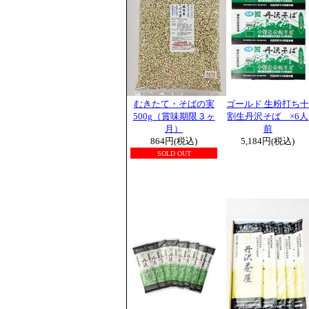
むきたて・そばの実
ゴールド 生粉打ち
500g（賞味期限３ヶ
割生丹沢そば ×6人
月）
前
864円(税込)
5,184円(税込)
SOLD OUT