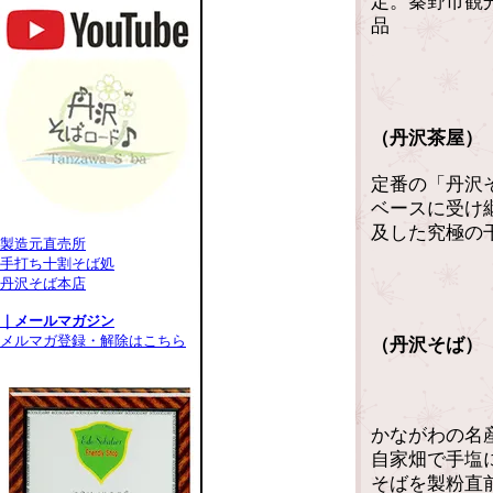
定。秦野市観
品
（丹沢茶屋）
定番の「丹沢
ベースに受け
及した究極の
製造元直売所
手打ち十割そば処
丹沢そば本店
｜メールマガジン
メルマガ登録・解除はこちら
（丹沢そば）
かながわの名
自家畑で手塩
そばを製粉直