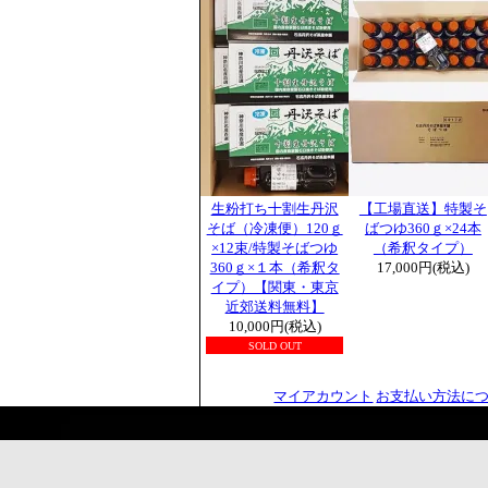
生粉打ち十割生丹沢
【工場直送】特製そ
そば（冷凍便）120ｇ
ばつゆ360ｇ×24本
×12束/特製そばつゆ
（希釈タイプ）
360ｇ×１本（希釈タ
17,000円(税込)
イプ）【関東・東京
近郊送料無料】
10,000円(税込)
SOLD OUT
マイアカウント
お支払い方法に