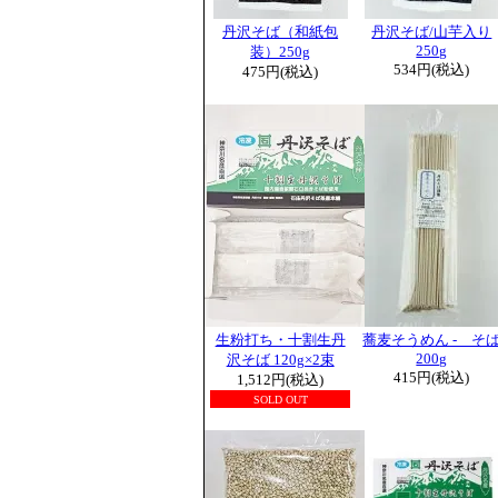
丹沢そば（和紙包
丹沢そば/山芋入り
250g
装）250g
534円(税込)
475円(税込)
生粉打ち・十割生丹
蕎麦そうめん - そ
200g
沢そば 120g×2束
415円(税込)
1,512円(税込)
SOLD OUT