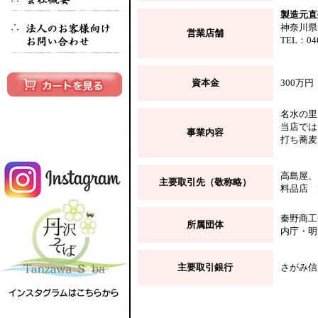
製造元直
神奈川県
営業店舗
TEL：04
資本金
300万円
名水の里
当店では
事業内容
打ち蕎麦
高島屋、
主要取引先（敬称略）
料品店 
秦野商工
所属団体
内庁・明
主要取引銀行
さがみ