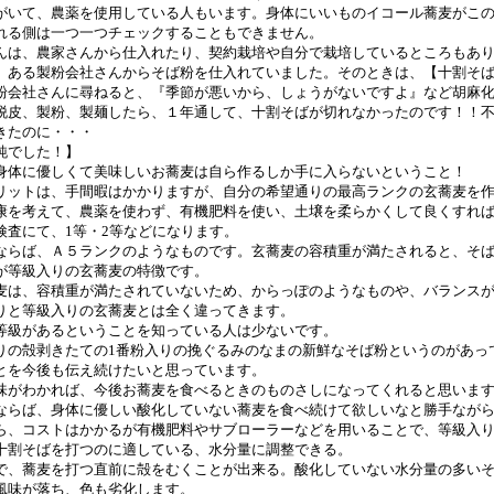
がいて、農薬を使用している人もいます。身体にいいものイコール蕎麦がこ
れる側は一つ一つチェックすることもできません。
んは、農家さんから仕入れたり、契約栽培や自分で栽培しているところもあ
、ある製粉会社さんからそば粉を仕入れていました。そのときは、【十割そ
粉会社さんに尋ねると、『季節が悪いから、しょうがないですよ』など胡麻化
脱皮、製粉、製麺したら、１年通して、十割そばが切れなかったのです！！
きたのに・・・
純でした！】
身体に優しくて美味しいお蕎麦は自ら作るしか手に入らないということ！
リットは、手間暇はかかりますが、自分の希望通りの最高ランクの玄蕎麦を
康を考えて、農薬を使わず、有機肥料を使い、土壌を柔らかくして良くすれ
検査にて、1等・2等などになります。
ならば、Ａ５ランクのようなものです。玄蕎麦の容積重が満たされると、そ
が等級入りの玄蕎麦の特徴です。
麦は、容積重が満たされていないため、からっぽのようなものや、バランス
りと等級入りの玄蕎麦とは全く違ってきます。
等級があるということを知っている人は少ないです。
りの殻剥きたての1番粉入りの挽ぐるみのなまの新鮮なそば粉というのがあっ
とを今後も伝え続けたいと思っています。
味がわかれば、今後お蕎麦を食べるときのものさしになってくれると思いま
ならば、身体に優しい酸化していない蕎麦を食べ続けて欲しいなと勝手なが
ら、コストはかかるが有機肥料やサブローラーなどを用いることで、等級入
十割そばを打つのに適している、水分量に調整できる。
で、蕎麦を打つ直前に殻をむくことが出来る。酸化していない水分量の多い
風味が落ち、色も劣化します。