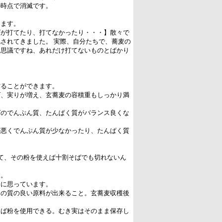
の時点で消滅です。
ります。
ばが打てたり、打てなかったり・・・】散々で
されてきました。 実際、自分たちで、蕎麦の
不思議ですね、あれだけ打てないものとばかり
作ることができます。
ば、実りが増え、玄蕎麦の容積重もしっかり満
ばのでんぷん質、たんぱく質がバランス良くな
が悪くでんぷん質が少なかったり、たんぱく質
て、その粉を使えば十割そばでも切れないん
す。
らに思っています。
りの質の良い原料が出来ること。玄蕎麦収穫後
そば粉を使用できる。むき実はそのまま保存し