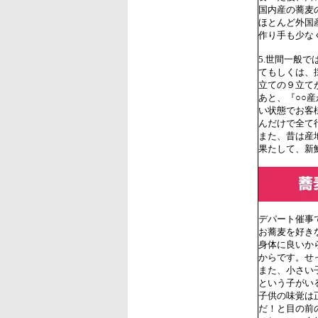
国内産の蕎麦
ほとんど外国
作り手も少な
5.世間一般
てもしくは、
立ての９立て
あと、『○○
い状態でお客
んだけで全て
また、昔は産
果たして、新
デパート催事
お蕎麦を好き
身体に良いか
からです。せ
また、小さい
という子がい
子供の味覚は
だ！と目の前