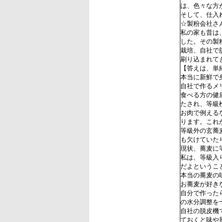
は、色々な方
そして、仕入
☆製粉会社さ
私の家も昔は
した。その製
栽培、自社で
刷り込まれて
【答えは、単
本当に新鮮で
自社で作るメ
食べる方の健
たされ、等級
お肉で例える
ります。これ
等級外の玄蕎
も欠けていた
現状、蕎麦に
私は、等級入
だよというこ
本当の蕎麦の
お蕎麦が好き
自分で作った
の水分調整を
自社の脱皮機
ておくと味や