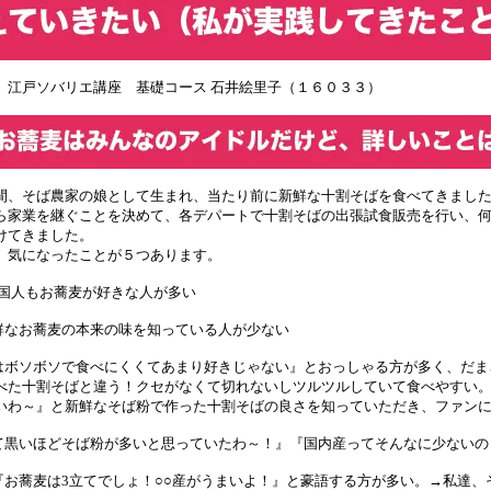
 江戸ソバリエ講座 基礎コース 石井絵里子（１６０３３）
間、そば農家の娘として生まれ、当たり前に新鮮な十割そばを食べてきまし
ら家業を継ぐことを決めて、各デパートで十割そばの出張試食販売を行い、
けてきました。
、気になったことが５つあります。
外国人もお蕎麦が好きな人が多い
新鮮なお蕎麦の本来の味を知っている人が少ない
ばはボソボソで食べにくくてあまり好きじゃない』とおっしゃる方が多く、だ
べた十割そばと違う！クセがなくて切れないしツルツルしていて食べやすい
いわ～』と新鮮なそば粉で作った十割そばの良さを知っていただき、ファン
って黒いほどそば粉が多いと思っていたわ～！』『国内産ってそんなに少ない
、『お蕎麦は3立てでしょ！○○産がうまいよ！』と豪語する方が多い。→私達