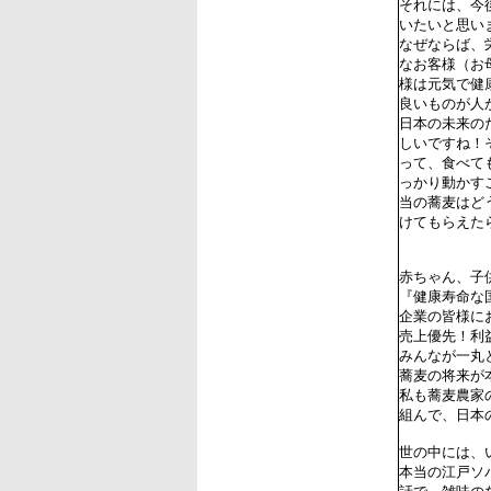
それには、今
いたいと思い
なぜならば、
なお客様（お
様は元気で健
良いものが人
日本の未来の
しいですね！
って、食べて
っかり動かす
当の蕎麦はど
けてもらえた
赤ちゃん、子
『健康寿命な
企業の皆様に
売上優先！利
みんなが一丸
蕎麦の将来が
私も蕎麦農家
組んで、日本
世の中には、
本当の江戸ソ