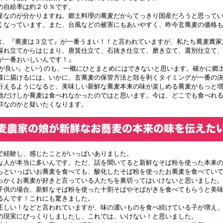
の自給率は約２０％です。
産なのが分かりますね。郷土料理の蕎麦だからてっきり国産だろうと思って
くなっています。また、台風などの被害にもあいやすく、昨今玄蕎麦の価格
では、『蕎麦は３立て』が一番うまい！！と言われていますが、私たち蕎麦農
採れ立てからはじまり、唐箕仕立て、石抜き仕立て、磨き立て、選別仕立て
が一番おいしいんです！』
産が良い』というのも、一概にひとまとめにはできないと思います。確かに郷
様に届けるには、いかに、玄蕎麦の保管方法と殻を剥くタイミングが一番の
行えるようになると、美味しい新鮮な蕎麦本来の味が楽しめる蕎麦がもっと
地だけしか蕎麦は食べれなかったのではと思います。今は、どこでも食べれ
鮮なのかと疑いたくなります。
で経験し、感じたことがいっぱいありました。
な人が本当に多いんです。ただ、話を聞いてると新鮮なそば粉を使った本来
らといっぱいお蕎麦を食べても、酸化したそば粉を使ったお蕎麦を食べてい
っかくお蕎麦が好きと言っている人たちを裏切ってはいけないと思いました
子供の場合、新鮮なそば粉を使った十割そばやそばがきを食べてもらうと美
るんです！これにも驚きました。
正しい！などと言われていますが、味の濃いものを食べ続けている子が増え
の現実にびっくりしましたし、これでは、いけない！と思いました。