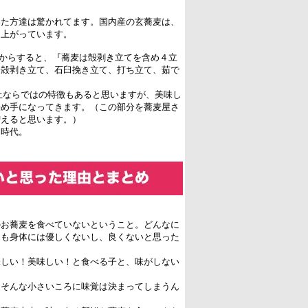
いた方達は驚かれてます。国内産の玄蕎麦は、
も上がっています。
家からすると、『蕎麦は殻剥き立てを含め４立
、殻剥き立て、石臼挽き立て、打ち立て、茹で
土ならではの特徴もあると思いますが、美味し
決め手になってきます。（この部分を蕎麦屋さ
増えると思います。）
る時代。
のお蕎麦を食べていないということ。どんなに
ても身体には優しくないし、良くないと思った
。
味しい！美味しい！と食べる子と、味がしない
、そんな小さいころに味覚は決まってしまうん