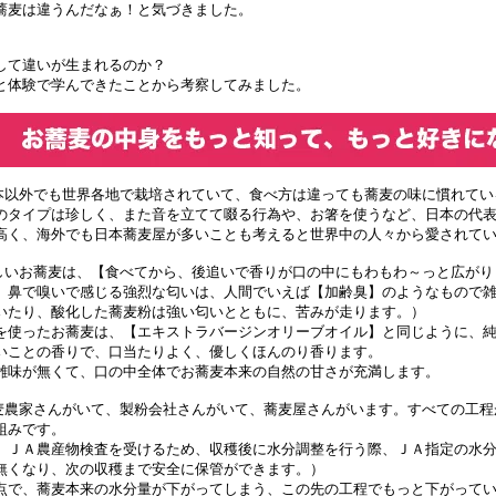
蕎麦は違うんだなぁ！と気づきました。
して違いが生まれるのか？
と体験で学んできたことから考察してみました。
日本以外でも世界各地で栽培されていて、食べ方は違っても蕎麦の味に慣れてい
のタイプは珍しく、また音を立てて啜る行為や、お箸を使うなど、日本の代
高く、海外でも日本蕎麦屋が多いことも考えると世界中の人々から愛されて
いしいお蕎麦は、【食べてから、後追いで香りが口の中にもわもわ～っと広がり
、鼻で嗅いで感じる強烈な匂いは、人間でいえば【加齢臭】のようなもので
いたり、酸化した蕎麦粉は強い匂いとともに、苦みが走ります。）
を使ったお蕎麦は、【エキストラバージンオリーブオイル】と同じように、
いことの香りで、口当たりよく、優しくほんのり香ります。
雑味が無くて、口の中全体でお蕎麦本来の自然の甘さが充満します。
蕎麦農家さんがいて、製粉会社さんがいて、蕎麦屋さんがいます。すべての工
組みです。
、ＪＡ農産物検査を受けるため、収穫後に水分調整を行う際、ＪＡ指定の水
無くなり、次の収穫まで安全に保管ができます。）
点で、蕎麦本来の水分量が下がってしまう、この先の工程でもっと下がって