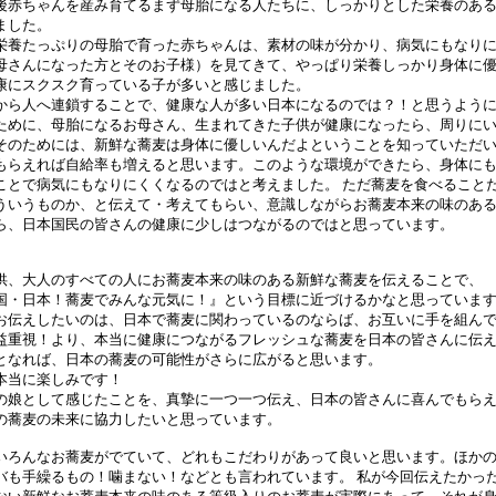
後赤ちゃんを産み育てるまず母胎になる人たちに、しっかりとした栄養のあ
ました。
栄養たっぷりの母胎で育った赤ちゃんは、素材の味が分かり、病気にもなり
母さんになった方とそのお子様）を見てきて、やっぱり栄養しっかり身体に
康にスクスク育っている子が多いと感じました。
から人へ連鎖することで、健康な人が多い日本になるのでは？！と思うよう
ために、母胎になるお母さん、生まれてきた子供が健康になったら、周りに
そのためには、新鮮な蕎麦は身体に優しいんだよということを知っていただ
もらえれば自給率も増えると思います。このような環境ができたら、身体に
ことで病気にもなりにくくなるのではと考えました。 ただ蕎麦を食べること
ういうものか、と伝えて・考えてもらい、意識しながらお蕎麦本来の味のあ
ら、日本国民の皆さんの健康に少しはつながるのではと思っています。
供、大人のすべての人にお蕎麦本来の味のある新鮮な蕎麦を伝えることで、
国・日本！蕎麦でみんな元気に！』という目標に近づけるかなと思っていま
お伝えしたいのは、日本で蕎麦に関わっているのならば、お互いに手を組ん
益重視！より、本当に健康につながるフレッシュな蕎麦を日本の皆さんに伝
となれば、日本の蕎麦の可能性がさらに広がると思います。
本当に楽しみです！
の娘として感じたことを、真摯に一つ一つ伝え、日本の皆さんに喜んでもら
の蕎麦の未来に協力したいと思っています。
いろんなお蕎麦がでていて、どれもこだわりがあって良いと思います。ほか
バも手繰るもの！噛まない！などとも言われています。 私が今回伝えたかっ