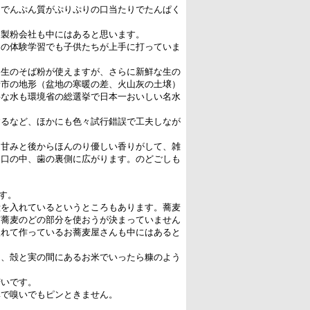
。でんぷん質がぷりぷりの口当たりでたんぱく
る製粉会社も中にはあると思います。
ちの体験学習でも子供たちが上手に打っていま
な生のそば粉が使えますが、さらに新鮮な生の
野市の地形（盆地の寒暖の差、火山灰の土壌）
事な水も環境省の総選挙で日本一おいしい名水
。
するなど、ほかにも色々試行錯誤で工夫しなが
、甘みと後からほんのり優しい香りがして、雑
と口の中、歯の裏側に広がります。のどごしも
す。
殻を入れているというところもあります。蕎麦
玄蕎麦のどの部分を使おうが決まっていません
入れて作っているお蕎麦屋さんも中にはあると
り、殻と実の間にあるお米でいったら糠のよう
苦いです。
鼻で嗅いでもピンときません。