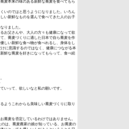
る蕎麦本来の味のある新鮮な蕎麦を食べてもら
にくいのではと思うようになりました。いろん
優しい新鮮なものを選んで食べてきた人のお子
になりました。
いるお父さんや、大人の方々も健康になって欲
いて、蕎麦づくりに適した日本で自ら蕎麦を作
も優しい新鮮な食べ物が食べれるし、身体をし
だけに意識するのではなく、健康につながる本
る新鮮な蕎麦を好きになってもらって、食べ続
す。
で
えていって、欲しいなと私の願いです。
えるようこれからも美味しい蕎麦づくりに取り
のお蕎麦を否定しているわけではありません。
たのは、蕎麦農家の娘が知っている、お蕎麦の