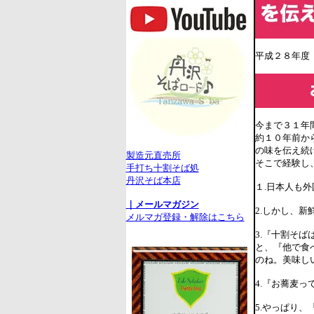
平成２８年度
今まで３１年
約１０年前か
の味を伝え続
製造元直売所
そこで経験し
手打ち十割そば処
丹沢そば本店
１.日本人も
｜メールマガジン
2.しかし、
メルマガ登録・解除はこちら
3.『十割そ
と、『他で食
のね。美味し
4.『お蕎麦
5.やっぱり