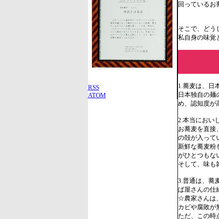
回っているお
そこで、どう
私自身の味覚
1.蕎麦は、
RSS
日本独自の麺
ATOM
め、認知度が
2.本当にお
お蕎麦を直接
の殻が入って
新鮮な蕎麦粉
がひとつもな
そして、味も
3.普通は、
ば屋さんの仕
☆農家さんは
カビや腐敗が
ただ、この時