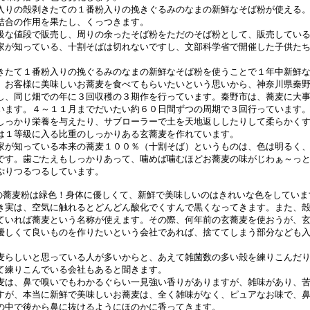
入りの殻剥きたての１番粉入りの挽きぐるみのなまの新鮮なそば粉が使える
結合の作用を果たし、くっつきます。
級な値段で販売し、周りの余ったそば粉をただのそば粉として、販売してい
家が知っている、十割そばは切れないですし、文部科学省で開催した子供た
きたて１番粉入りの挽ぐるみのなまの新鮮なそば粉を使うことで１年中新鮮
、お客様に美味しいお蕎麦を食べてもらいたいという思いから、神奈川県秦
し、同じ畑での年に３回収穫の３期作を行っています。秦野市は、蕎麦に大
います。４～１１月までだいたい約６０日間ずつの周期で３回行っています
しっかり栄養を与えたり、サブローラーで土を天地返ししたりして柔らかく
は１等級に入る比重のしっかりある玄蕎麦を作れています。
家が知っている本来の蕎麦１００％（十割そば）というものは、色は明るく
です。歯ごたえもしっかりあって、噛めば噛むほどお蕎麦の味がじわぁ～っ
ぷりつるつるしています。
まの蕎麦粉は緑色！身体に優しくて、新鮮で美味しいのはきれいな色をしていま
き実は、空気に触れるとどんどん酸化でくすんで黒くなってきます。また、
ていれば蕎麦という名称が使えます。その際、何年前の玄蕎麦を使おうが、
優しくて良いものを作りたいという会社であれば、捨ててしまう部分なども
麦らしいと思っている人が多いからと、あえて雑菌数の多い殻を練りこんだ
て練りこんでいる会社もあると聞きます。
麦は、鼻で嗅いでもわかるぐらい一見強い香りがありますが、雑味があり、
すが、本当に新鮮で美味しいお蕎麦は、全く雑味がなく、ピュアなお味で、
の中で後から鼻に抜けるようにほのかに香ってきます。