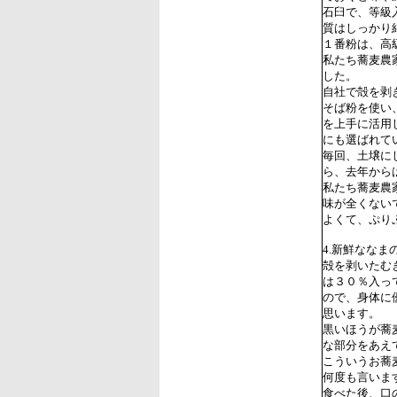
石臼で、等級
質はしっかり
１番粉は、高
私たち蕎麦農
した。
自社で殻を剥
そば粉を使い
を上手に活用
にも選ばれて
毎回、土壌に
ら、去年から
私たち蕎麦農
味が全くない
よくて、ぷり
4.新鮮なな
殻を剥いたむ
は３０％入っ
ので、身体に
思います。
黒いほうが蕎
な部分をあえ
こういうお蕎
何度も言いま
食べた後、口